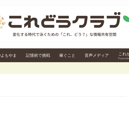
これ
.0よもやま
記憶術で挑戦
稼ぐこと
音声メディア
Parentin